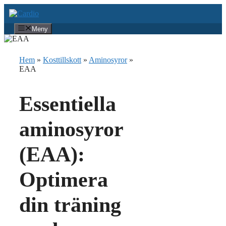
Hoppa
till
innehåll
Meny
Hem
»
Kosttillskott
»
Aminosyror
»
EAA
Essentiella
aminosyror
(EAA):
Optimera
din träning