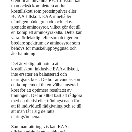
Genom att använda EAA-tillskott kan
man också komplettera andra
kosttillskott som proteinpulver eller
BCAA-tillskott. EAA innehåller
nämligen både grenade och icke-
grenade aminosyror, vilket gör det till
en komplett aminosyrakälla. Detta kan
vara fördelaktigt eftersom det ger en
bredare spektrum av aminosyror som
behövs för muskeluppbyggnad och
återhämtning.
Det är viktigt att notera att
kosttillskott, inklusive EAA-tillskott,
inte ersätter en balanserad och
näringsrik kost. De bör användas som
ett komplement till en välbalanserad
kost för att optimera resultatet av
träningen. Det är alltid bäst att rådgöra
med en dietist eller träningscoach för
att få individuell rådgivning och se till
att man får i sig de rätta
näringsämnena.
Sammanfattningsvis kan EAA-
tillskott erbjuda ett snabbt och