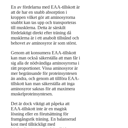
En av fördelarna med EAA-tillskott är
att de har en snabb absorption i
kroppen vilket gör att aminosyrorna
snabbt kan tas upp och transporteras
till musklerna. Detta är särskilt
fördelaktigt direkt efter träning då
musklerna är i ett anabolt tillstånd och
behovet av aminosyror är som störst.
Genom att konsumera EAA-tillskott
kan man också säkerställa att man får i
sig alla de nödvändiga aminosyrorna i
rätt proportioner. Vissa aminosyror är
mer begränsande för proteinsyntesen
än andra, och genom att tillföra EAA-
tillskott kan man säkerställa att inga
aminosyror saknas för att maximera
muskelproteinsyntesen.
Det är dock viktigt att påpeka att
EAA-tillskott inte är en magisk
lösning eller en förutsättning för
framgångsrik träning. En balanserad
kost med tillräckligt med