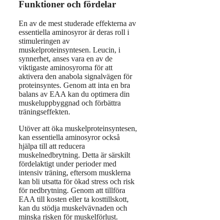
Funktioner och fördelar
En av de mest studerade effekterna av
essentiella aminosyror är deras roll i
stimuleringen av
muskelproteinsyntesen. Leucin, i
synnerhet, anses vara en av de
viktigaste aminosyrorna för att
aktivera den anabola signalvägen för
proteinsyntes. Genom att inta en bra
balans av EAA kan du optimera din
muskeluppbyggnad och förbättra
träningseffekten.
Utöver att öka muskelproteinsyntesen,
kan essentiella aminosyror också
hjälpa till att reducera
muskelnedbrytning. Detta är särskilt
fördelaktigt under perioder med
intensiv träning, eftersom musklerna
kan bli utsatta för ökad stress och risk
för nedbrytning. Genom att tillföra
EAA till kosten eller ta kosttillskott,
kan du stödja muskelvävnaden och
minska risken för muskelförlust.