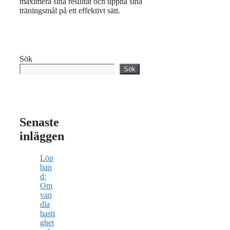
maximera sina resultat och uppnå sina
träningsmål på ett effektivt sätt.
Sök
Sök
Senaste
inläggen
Löp
ban
d:
Om
van
dla
hasti
ghet