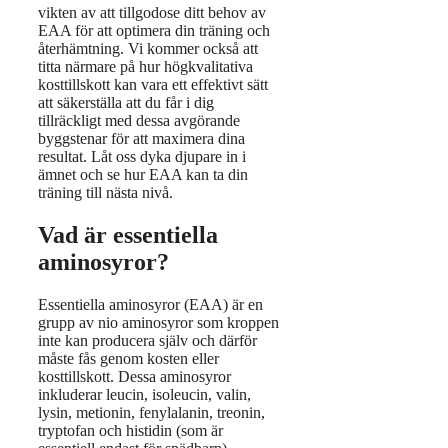
vikten av att tillgodose ditt behov av
EAA för att optimera din träning och
återhämtning. Vi kommer också att
titta närmare på hur högkvalitativa
kosttillskott kan vara ett effektivt sätt
att säkerställa att du får i dig
tillräckligt med dessa avgörande
byggstenar för att maximera dina
resultat. Låt oss dyka djupare in i
ämnet och se hur EAA kan ta din
träning till nästa nivå.
Vad är essentiella
aminosyror?
Essentiella aminosyror (EAA) är en
grupp av nio aminosyror som kroppen
inte kan producera själv och därför
måste fås genom kosten eller
kosttillskott. Dessa aminosyror
inkluderar leucin, isoleucin, valin,
lysin, metionin, fenylalanin, treonin,
tryptofan och histidin (som är