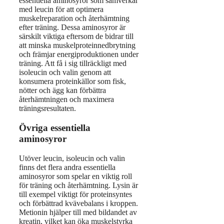
essentiella aminosyror som samverkar
med leucin för att optimera
muskelreparation och återhämtning
efter träning. Dessa aminosyror är
särskilt viktiga eftersom de bidrar till
att minska muskelproteinnedbrytning
och främjar energiproduktionen under
träning. Att få i sig tillräckligt med
isoleucin och valin genom att
konsumera proteinkällor som fisk,
nötter och ägg kan förbättra
återhämtningen och maximera
träningsresultaten.
Övriga essentiella
aminosyror
Utöver leucin, isoleucin och valin
finns det flera andra essentiella
aminosyror som spelar en viktig roll
för träning och återhämtning. Lysin är
till exempel viktigt för proteinsyntes
och förbättrad kvävebalans i kroppen.
Metionin hjälper till med bildandet av
kreatin, vilket kan öka muskelstyrka