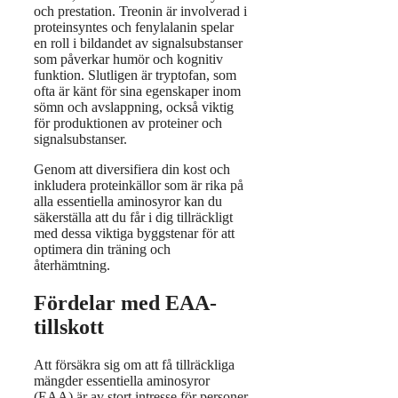
och prestation. Treonin är involverad i
proteinsyntes och fenylalanin spelar
en roll i bildandet av signalsubstanser
som påverkar humör och kognitiv
funktion. Slutligen är tryptofan, som
ofta är känt för sina egenskaper inom
sömn och avslappning, också viktig
för produktionen av proteiner och
signalsubstanser.
Genom att diversifiera din kost och
inkludera proteinkällor som är rika på
alla essentiella aminosyror kan du
säkerställa att du får i dig tillräckligt
med dessa viktiga byggstenar för att
optimera din träning och
återhämtning.
Fördelar med EAA-
tillskott
Att försäkra sig om att få tillräckliga
mängder essentiella aminosyror
(EAA) är av stort intresse för personer