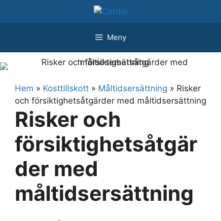
Hoppa
till
innehåll
Meny
Hem
»
Kosttillskott
»
Måltidsersättning
»
Risker
och försiktighetsåtgärder med måltidsersättning
Risker och
försiktighetsåtgär
der med
måltidsersättning