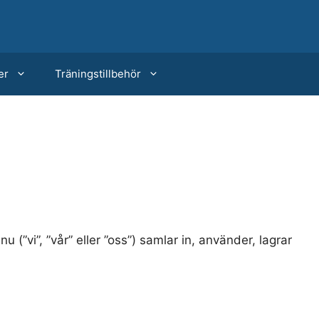
er
Träningstillbehör
u (”vi”, ”vår” eller ”oss”) samlar in, använder, lagrar