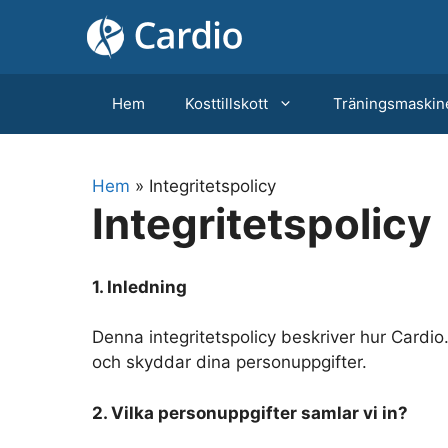
Hoppa
till
innehåll
Hem
Kosttillskott
Träningsmaskin
Hem
»
Integritetspolicy
Integritetspolicy
1. Inledning
Denna integritetspolicy beskriver hur Cardio.n
och skyddar dina personuppgifter.
2. Vilka personuppgifter samlar vi in?