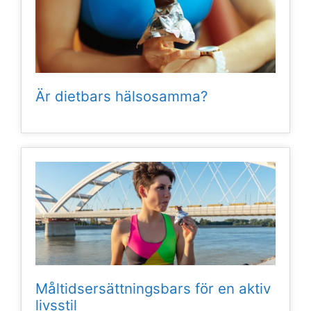
Är dietbars hälsosamma?
Måltidsersättningsbars för en aktiv
livsstil