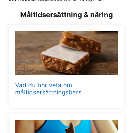
Måltidsersättning & näring
Vad du bör veta om
måltidsersättningsbars