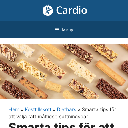
Hoppa
till
innehåll
Meny
Hem
»
Kosttillskott
»
Dietbars
»
Smarta tips för
att välja rätt måltidsersättningsbar
Smarta tips för att