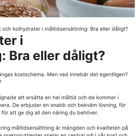
t och kolhydrater i måltidsersättning: Bra eller dåligt?
er i
 Bra eller dåligt?
i mångas kostschema. Men vad innebär det egentligen?
?
ignade att ersätta en hel måltid och de kommer i
era. De erbjuder en snabb och bekväm lösning, för
för att ge dig all den näring du behöver.
ring måltidsersättning är mängden och kvaliteten på
 makronutrienter spelar en central roll i vår kost och