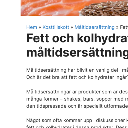
Hem
»
Kosttillskott
»
Måltidsersättning
»
Fet
Fett och kolhydrat
måltidsersättning:
Måltidsersättning har blivit en vanlig del 
Och är det bra att fett och kolhydrater ingår
Måltidsersättningar är produkter som är des
många former – shakes, bars, soppor med m
den tidspressade och är speciellt utformade 
Något som ofta kommer upp i diskussioner k
fett och kolhydrater i dessa produkter. Dessa