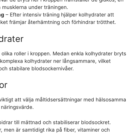
ch musklerna under träningen.
ng
– Efter intensiv träning hjälper kolhydrater att
lket främjar återhämtning och förhindrar trötthet.
drater
olika roller i kroppen. Medan enkla kolhydrater bryts
 komplexa kolhydrater ner långsammare, vilket
 och stabilare blodsockernivåer.
or
r viktigt att välja måltidsersättningar med hälsosamma
s näringsvärde.
 bidrar till mättnad och stabiliserar blodsockret.
, men är samtidigt rika på fiber, vitaminer och