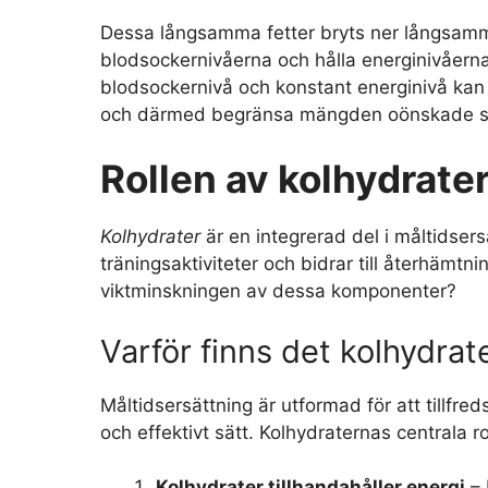
Dessa långsamma fetter bryts ner långsammare
blodsockernivåerna och hålla energinivåerna
blodsockernivå och konstant energinivå kan b
och därmed begränsa mängden oönskade s
Rollen av kolhydrater
Kolhydrater
är en integrerad del i måltidsers
träningsaktiviteter och bidrar till återhämt
viktminskningen av dessa komponenter?
Varför finns det kolhydrat
Måltidsersättning är utformad för att tillfr
och effektivt sätt. Kolhydraternas centrala 
Kolhydrater tillhandahåller energi
– 