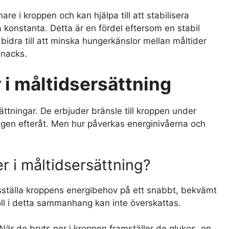
 i kroppen och kan hjälpa till att stabilisera
 konstanta. Detta är en fördel eftersom en stabil
idra till att minska hungerkänslor mellan måltider
nacks.
 i måltidsersättning
ättningar. De erbjuder bränsle till kroppen under
ningen efteråt. Men hur påverkas energinivåerna och
er i måltidsersättning?
edsställa kroppens energibehov på ett snabbt, bekvämt
roll i detta sammanhang kan inte överskattas.
När de bryts ner i kroppen framställer de glukos, en