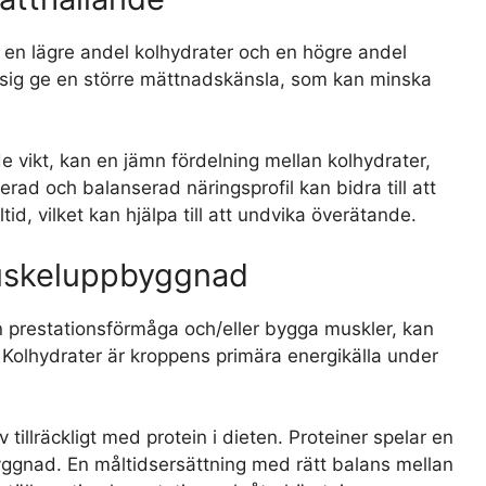
n en lägre andel kolhydrater och en högre andel
at sig ge en större mättnadskänsla, som kan minska
e vikt, kan en jämn fördelning mellan kolhydrater,
ierad och balanserad näringsprofil kan bidra till att
id, vilket kan hjälpa till att undvika överätande.
muskeluppbyggnad
sin prestationsförmåga och/eller bygga muskler, kan
 Kolhydrater är kroppens primära energikälla under
v tillräckligt med protein i dieten. Proteiner spelar en
yggnad. En måltidsersättning med rätt balans mellan