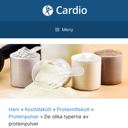
Hoppa
till
innehåll
Meny
Hem
»
Kosttillskott
»
Proteintillskott
»
Proteinpulver
»
De olika typerna av
proteinpulver