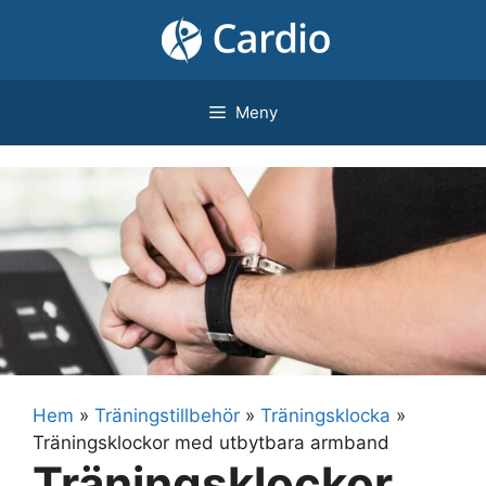
Hoppa
till
innehåll
Meny
Hem
»
Träningstillbehör
»
Träningsklocka
»
Träningsklockor med utbytbara armband
Träningsklockor