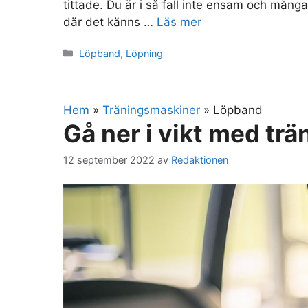
tittade. Du är i så fall inte ensam och mån
där det känns …
Läs mer
Kategorier
Löpband
,
Löpning
Hem
»
Träningsmaskiner
»
Löpband
Gå ner i vikt med tr
12 september 2022
av
Redaktionen