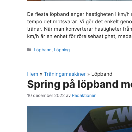
De flesta löpband anger hastigheten i km/h m
tempo det motsvarar. Vi gör det enkelt gen
tränar. När man konverterar hastigheter från
km/h är en enhet för rörelsehastighet, med
Kategorier
Löpband
,
Löpning
Hem
»
Träningsmaskiner
»
Löpband
Spring på löpband m
10 december 2022
av
Redaktionen