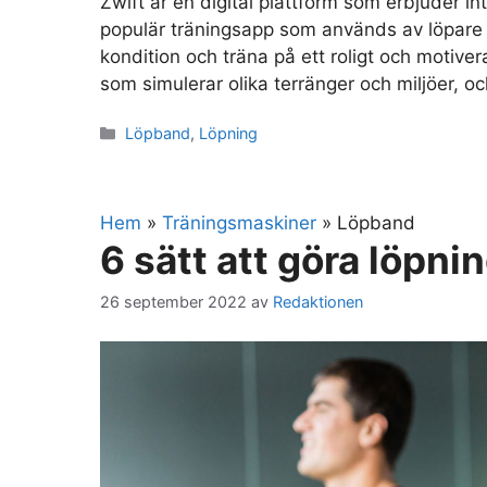
Zwift är en digital plattform som erbjuder i
populär träningsapp som används av löpare oc
kondition och träna på ett roligt och motiver
som simulerar olika terränger och miljöer, 
Kategorier
Löpband
,
Löpning
Hem
»
Träningsmaskiner
»
Löpband
6 sätt att göra löpni
26 september 2022
av
Redaktionen