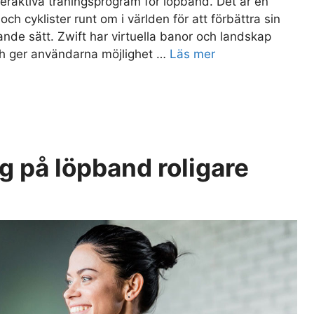
nteraktiva träningsprogram för löpband. Det är en
h cyklister runt om i världen för att förbättra sin
ande sätt. Zwift har virtuella banor och landskap
och ger användarna möjlighet …
Läs mer
ng på löpband roligare