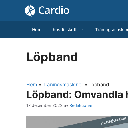
Hoppa
till
innehåll
Hem
Kosttillskott
Träningsmaskin
Löpband
Hem
»
Träningsmaskiner
»
Löpband
Löpband: Omvandla 
17 december 2022
av
Redaktionen